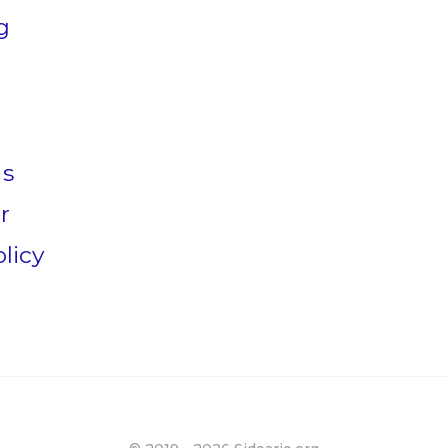
g
Us
r
licy