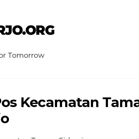
RJO.ORG
for Tomorrow
Pos Kecamatan Tama
jo