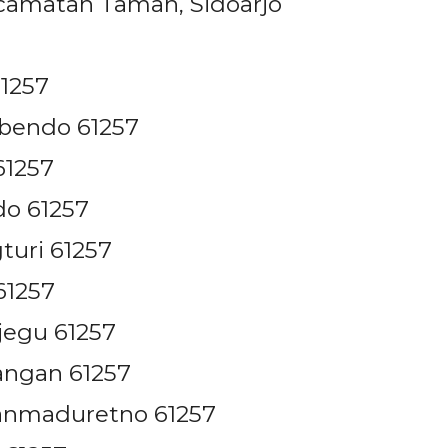
camatan Taman, Sidoarjo
1257
nbendo 61257
61257
o 61257
uri 61257
61257
jegu 61257
ngan 61257
anmaduretno 61257