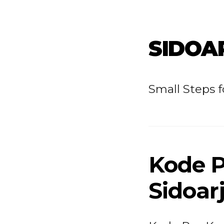
SIDOA
Small Steps 
Kode 
Sidoar