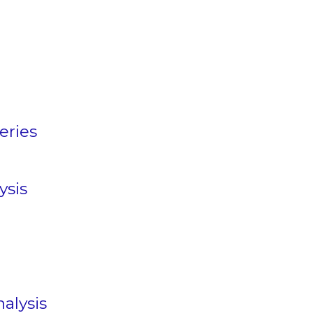
eries
ysis
alysis