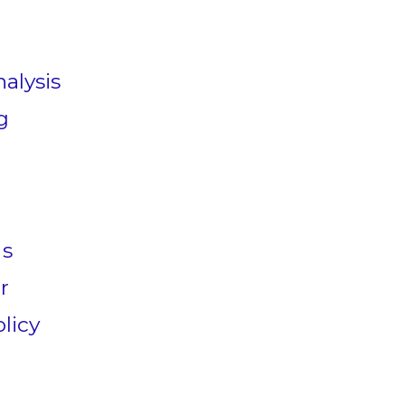
alysis
g
Us
r
licy