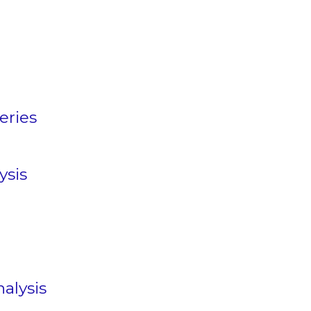
eries
ysis
alysis