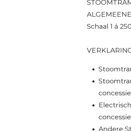
STOOMTRAM
ALGEMEENE
Schaal 1 á 25
VERKLARIN
Stoomtra
Stoomtra
concessie
Electrisc
concessie
Andere St