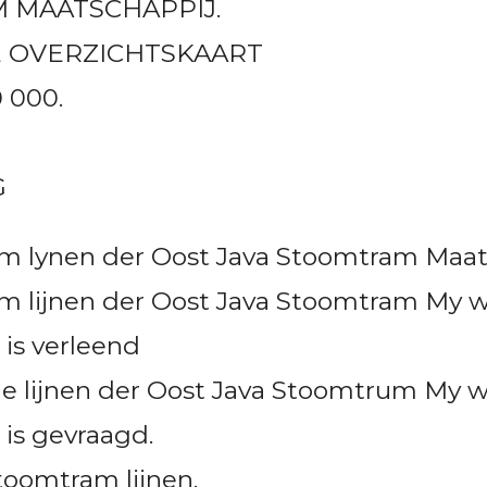
 MAATSCHAPPIJ.
 OVERZICHTSKAART
0 000.
G
m lynen der Oost Java Stoomtram Maats
m lijnen der Oost Java Stoomtram My 
 is verleend
he lijnen der Oost Java Stoomtrum My 
 is gevraagd.
oomtram lijnen.