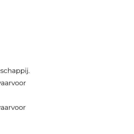
chappij.
waarvoor
waarvoor