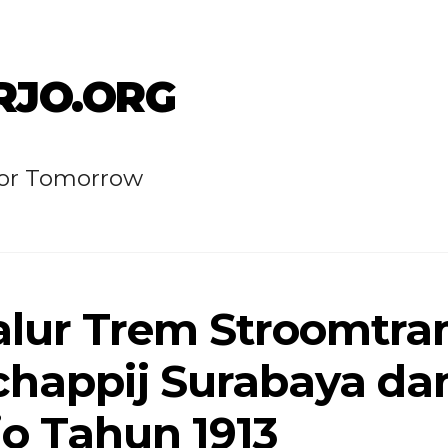
RJO.ORG
for Tomorrow
alur Trem Stroomtr
happij Surabaya da
jo Tahun 1913