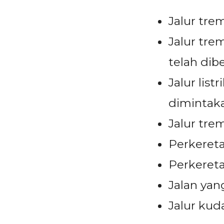
Jalur tre
Jalur tre
telah dib
Jalur lis
dimintak
Jalur tre
Perkereta
Perkeret
Jalan yan
Jalur kud