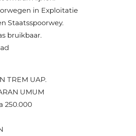
orwegen in Exploitatie
n Staatsspoorwey.
s bruikbaar.
pad
R
N TREM UAP.
ARAN UMUM
ga 250.000
N