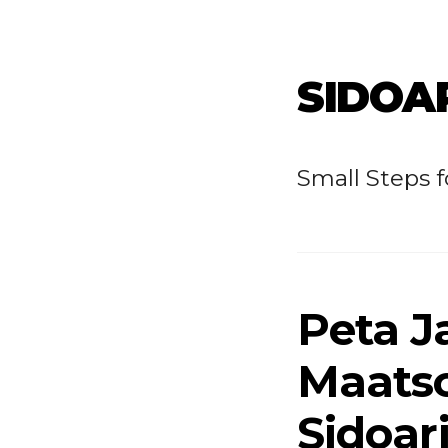
SIDOA
Small Steps 
Peta J
Maatsc
Sidoar