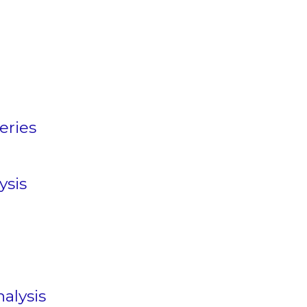
eries
ysis
alysis