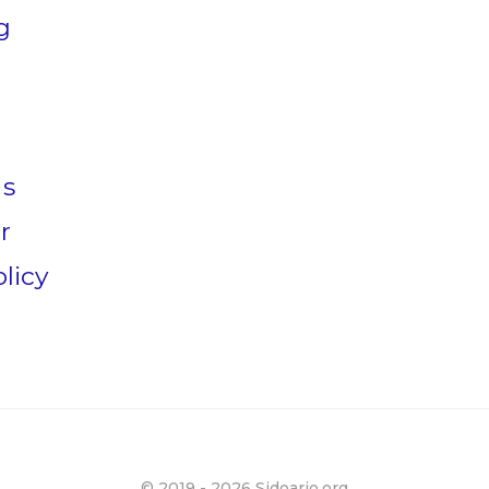
g
Us
r
licy
© 2019 -
2026 Sidoarjo.org